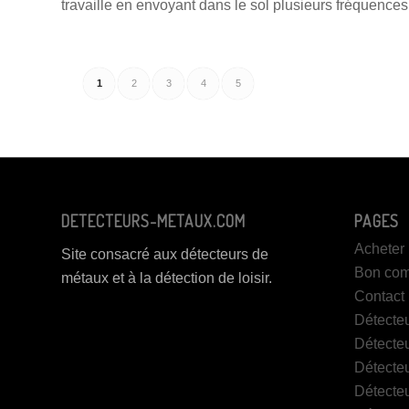
travaille en envoyant dans le sol plusieurs fréquence
1
2
3
4
5
DETECTEURS-METAUX.COM
PAGES
Acheter 
Site consacré aux détecteurs de
Bon com
métaux et à la détection de loisir.
Contact
Détecteu
Détecteu
Détecte
Détecteu