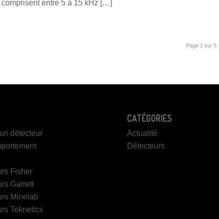
s comprisent entre 5 à 15 kHz […]
Page 1 sur 5
CATÉGORIES
un détecteur
Actualité
portement
Détecteurs
rs Fisher
rs Garrett
urs Minelab
rs Teknetics