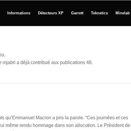
Informations
Détecteurs XP
Garrett
Teknetics
Minelab
io.
ue
mjabri
a déjà contribué aux publications 48.
ts qu’Emmanuel Macron a pris la parole. “Ces journées et ces
il lui même rendu hommage dans son allocution. Le Président de